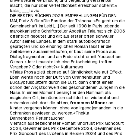
unverstellter Verbindung und Vergebung verstehbar
macht, die nur über Verletzlichkeit erreichbar scheint.«
kata____lovic
DIE BESTEN BÜCHER 2026: EMPFEHLUNGEN FÜR DEN
MAI, Platz 3 für »Die Bastion der Tränen«: »Es geht um die
Gemeinschaft im Leid […] Der seit 1998 in Paris lebende
marokkanische Schriftsteller Abdellah Taïa hat sich 2006
öffentlich geoutet und gilt als erster offen schwuler
Autor seines Landes. In dem stark autobiografisch
geprägten und so eindringlichen Roman lässt er die
Zeitebenen zusammenlaufen, er baut seine Prosa aus
Dialogfragmenten, und am Ende steht er mit Youssef am
Ozean. ›Jetzt musste ich eine Entscheidung treffen.
Vergeben? Oder nicht?‹«
Kulturnews
»Taïas Prosa zielt ebenso auf Sinnlichkeit wie auf Effekt.
Eben wehte noch der Duft von Orangenblüten und
Eukalyptusblättern durch die Luft, dann dringt einem
schon der Angstschweiß des geschundenen Jungen in die
Nase. In einem Moment besingt er den Hammam als
magischen Ort, im nächsten schildert er, wie brutal und
schamlos sich dort die
alten
,
frommen Männer
an
Kinder vergehen können, ohne von irgendjemandem in die
Schranken gewiesen zu werden.«Thekla
Dannenberg,
Perlentaucher
Vielfach ausgezeichneter Roman: Shortlist Prix Goncourt
2024, Gewinner des Prix Décembre 2024, Gewinner des
Prix Goncourt des Lycéens in Belgien 2024 und des Prix