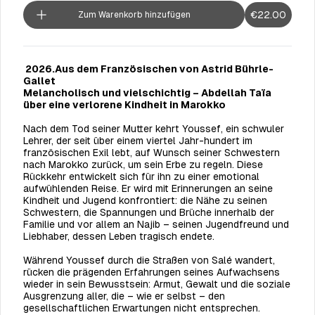
€22.00
Zum Warenkorb hinzufügen
2026.Aus dem Französischen von Astrid Bührle-
Gallet
Melancholisch und vielschichtig – Abdellah Taïa
über eine verlorene Kindheit in Marokko
Nach dem Tod seiner Mutter kehrt Youssef, ein schwuler
Lehrer, der seit über einem viertel Jahr-hundert im
französischen Exil lebt, auf Wunsch seiner Schwestern
nach Marokko zurück, um sein Erbe zu regeln. Diese
Rückkehr entwickelt sich für ihn zu einer emotional
aufwühlenden Reise. Er wird mit Erinnerungen an seine
Kindheit und Jugend konfrontiert: die Nähe zu seinen
Schwestern, die Spannungen und Brüche innerhalb der
Familie und vor allem an Najib – seinen Jugendfreund und
Liebhaber, dessen Leben tragisch endete.
Während Youssef durch die Straßen von Salé wandert,
rücken die prägenden Erfahrungen seines Aufwachsens
wieder in sein Bewusstsein: Armut, Gewalt und die soziale
Ausgrenzung aller, die – wie er selbst – den
gesellschaftlichen Erwartungen nicht entsprechen.