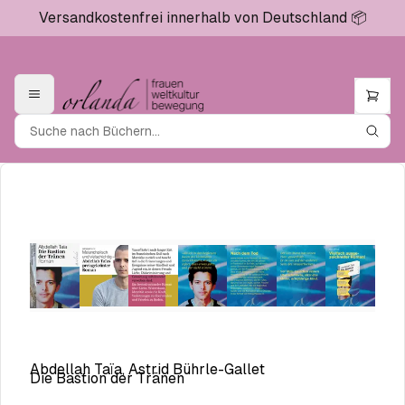
Versandkostenfrei innerhalb von Deutschland 📦
Abdellah Taïa, Astrid Bührle-Gallet
Die Bastion der Tränen