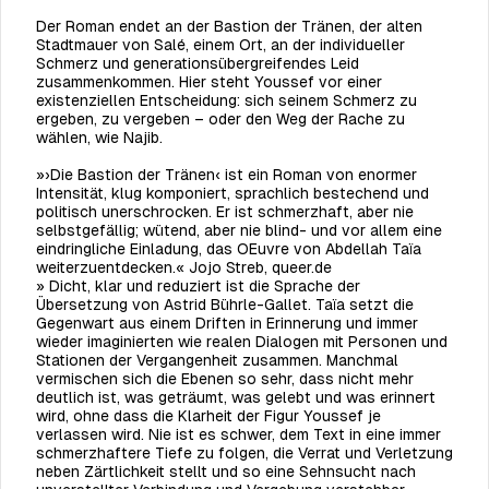
Der Roman endet an der Bastion der Tränen, der alten
Stadtmauer von Salé, einem Ort, an der individueller
Schmerz und generationsübergreifendes Leid
zusammenkommen. Hier steht Youssef vor einer
existenziellen Entscheidung: sich seinem Schmerz zu
ergeben, zu vergeben – oder den Weg der Rache zu
wählen, wie Najib.
»›Die Bastion der Tränen‹ ist ein Roman von enormer
Intensität, klug komponiert,
sprachlich bestechend und
politisch unerschrocken. Er ist schmerzhaft, aber nie
selbstgefällig; wütend, aber nie blind- und vor allem eine
eindringliche Einladung,
das OEuvre von Abdellah Taïa
weiterzuentdecken.« Jojo Streb,
queer.de
»
Dicht, klar und reduziert ist die Sprache der
Übersetzung von Astrid Bührle-Gallet. Taïa setzt die
Gegenwart aus einem Driften in Erinnerung und immer
wieder imaginierten wie realen Dialogen mit Personen und
Stationen der Vergangenheit zusammen. Manchmal
vermischen sich die Ebenen so sehr, dass nicht mehr
deutlich ist, was geträumt, was gelebt und was erinnert
wird, ohne dass die Klarheit der Figur Youssef je
verlassen wird. Nie ist es schwer, dem Text in eine immer
schmerzhaftere Tiefe zu folgen, die Verrat und Verletzung
neben Zärtlichkeit stellt und so eine Sehnsucht nach