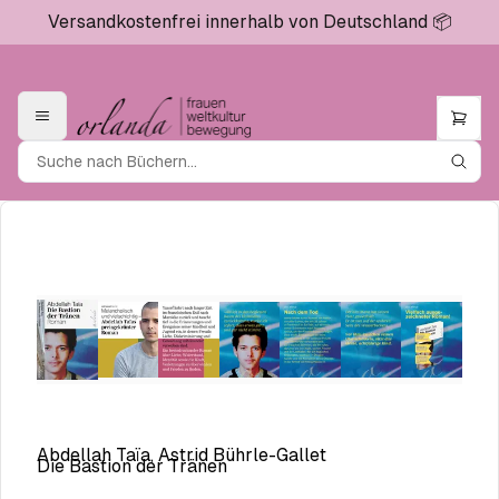
Versandkostenfrei innerhalb von Deutschland 📦
Abdellah Taïa, Astrid Bührle-Gallet
Die Bastion der Tränen