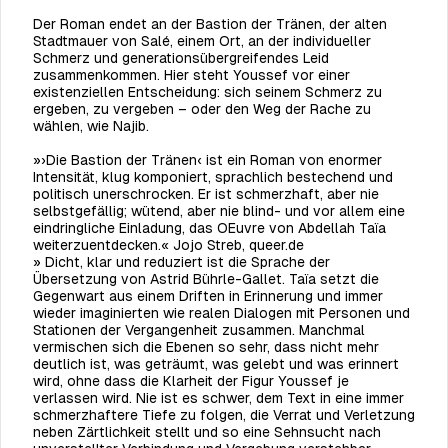
Der Roman endet an der Bastion der Tränen, der alten
Stadtmauer von Salé, einem Ort, an der individueller
Schmerz und generationsübergreifendes Leid
zusammenkommen. Hier steht Youssef vor einer
existenziellen Entscheidung: sich seinem Schmerz zu
ergeben, zu vergeben – oder den Weg der Rache zu
wählen, wie Najib.
»›Die Bastion der Tränen‹ ist ein Roman von enormer
Intensität, klug komponiert,
sprachlich bestechend und
politisch unerschrocken. Er ist schmerzhaft, aber nie
selbstgefällig; wütend, aber nie blind- und vor allem eine
eindringliche Einladung,
das OEuvre von Abdellah Taïa
weiterzuentdecken.« Jojo Streb,
queer.de
»
Dicht, klar und reduziert ist die Sprache der
Übersetzung von Astrid Bührle-Gallet. Taïa setzt die
Gegenwart aus einem Driften in Erinnerung und immer
wieder imaginierten wie realen Dialogen mit Personen und
Stationen der Vergangenheit zusammen. Manchmal
vermischen sich die Ebenen so sehr, dass nicht mehr
deutlich ist, was geträumt, was gelebt und was erinnert
wird, ohne dass die Klarheit der Figur Youssef je
verlassen wird. Nie ist es schwer, dem Text in eine immer
schmerzhaftere Tiefe zu folgen, die Verrat und Verletzung
neben Zärtlichkeit stellt und so eine Sehnsucht nach