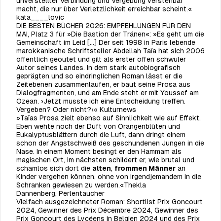
unverstellter Verbindung und Vergebung verstehbar
macht, die nur über Verletzlichkeit erreichbar scheint.«
kata____lovic
DIE BESTEN BÜCHER 2026: EMPFEHLUNGEN FÜR DEN
MAI, Platz 3 für »Die Bastion der Tränen«: »Es geht um die
Gemeinschaft im Leid […] Der seit 1998 in Paris lebende
marokkanische Schriftsteller Abdellah Taïa hat sich 2006
öffentlich geoutet und gilt als erster offen schwuler
Autor seines Landes. In dem stark autobiografisch
geprägten und so eindringlichen Roman lässt er die
Zeitebenen zusammenlaufen, er baut seine Prosa aus
Dialogfragmenten, und am Ende steht er mit Youssef am
Ozean. ›Jetzt musste ich eine Entscheidung treffen.
Vergeben? Oder nicht?‹«
Kulturnews
»Taïas Prosa zielt ebenso auf Sinnlichkeit wie auf Effekt.
Eben wehte noch der Duft von Orangenblüten und
Eukalyptusblättern durch die Luft, dann dringt einem
schon der Angstschweiß des geschundenen Jungen in die
Nase. In einem Moment besingt er den Hammam als
magischen Ort, im nächsten schildert er, wie brutal und
schamlos sich dort die
alten
,
frommen Männer
an
Kinder vergehen können, ohne von irgendjemandem in die
Schranken gewiesen zu werden.«Thekla
Dannenberg,
Perlentaucher
Vielfach ausgezeichneter Roman: Shortlist Prix Goncourt
2024, Gewinner des Prix Décembre 2024, Gewinner des
Prix Goncourt des Lycéens in Belgien 2024 und des Prix