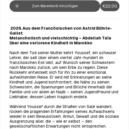
€22.00
Zum Warenkorb hinzufügen
2026.Aus dem Französischen von Astrid Bührle-
Gallet
Melancholisch und vielschichtig – Abdellah Taïa
über eine verlorene Kindheit in Marokko
Nach dem Tod seiner Mutter kehrt Youssef, ein schwuler
Lehrer, der seit über einem viertel Jahr-hundert im
französischen Exil lebt, auf Wunsch seiner Schwestern
nach Marokko zurück, um sein Erbe zu regeln. Diese
Rückkehr entwickelt sich für ihn zu einer emotional
aufwühlenden Reise. Er wird mit Erinnerungen an seine
Kindheit und Jugend konfrontiert: die Nähe zu seinen
Schwestern, die Spannungen und Brüche innerhalb der
Familie und vor allem an Najib – seinen Jugendfreund und
Liebhaber, dessen Leben tragisch endete.
Während Youssef durch die Straßen von Salé wandert,
rücken die prägenden Erfahrungen seines Aufwachsens
wieder in sein Bewusstsein: Armut, Gewalt und die soziale
Ausgrenzung aller, die – wie er selbst – den
gesellschaftlichen Erwartungen nicht entsprechen.