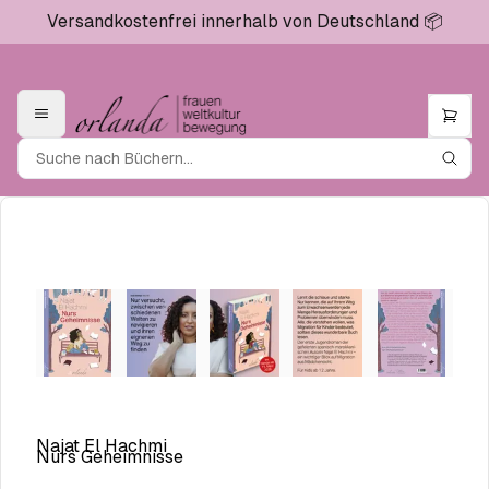
Versandkostenfrei innerhalb von Deutschland 📦
Najat El Hachmi
Nurs Geheimnisse