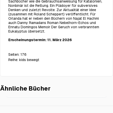
Sachbücher wie die
Gebrauchsanweisung für Katalonien,
Nonbinär ist die Rettung. Ein Plädoyer für subversives
Denken
und zuletzt
Revolte. Zur Aktualität einer Idee
(zusammen mit Roland Scheppert) veröffentlicht. Für
Orlanda hat er neben den Büchern von Najat El Hachmi
auch Danny Ramadans Roman
Nebelhorn-Echos
und
Ennatu Domingos Memoir
Der Geruch von verbranntem
Eukalyptus
übersetzt.
Erscheinungstermin: 11. März 2026
Seiten:
176
Reihe:
kids bewegt
Ähnliche Bücher
Am Montag werden sie uns lieben
€22.00