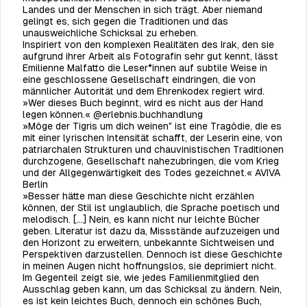
Landes und der Menschen in sich trägt. Aber niemand
gelingt es, sich gegen die Traditionen und das
unausweichliche Schicksal zu erheben.
Inspiriert von den komplexen Realitäten des Irak, den sie
aufgrund ihrer Arbeit als Fotografin sehr gut kennt, lässt
Emilienne Malfatto die Leser*innen auf subtile Weise in
eine geschlossene Gesellschaft eindringen, die von
männlicher Autorität und dem Ehrenkodex regiert wird.
»Wer dieses Buch beginnt, wird es nicht aus der Hand
legen können.« @erlebnis.buchhandlung
»Möge der Tigris um dich weinen" ist eine Tragödie, die es
mit einer lyrischen Intensität schafft, der Leserin eine, von
patriarchalen Strukturen und chauvinistischen Traditionen
durchzogene, Gesellschaft nahezubringen, die vom Krieg
und der Allgegenwärtigkeit des Todes gezeichnet.« AVIVA
Berlin
»Besser hätte man diese Geschichte nicht erzählen
können, der Stil ist unglaublich, die Sprache poetisch und
melodisch. […] Nein, es kann nicht nur leichte Bücher
geben. Literatur ist dazu da, Missstände aufzuzeigen und
den Horizont zu erweitern, unbekannte Sichtweisen und
Perspektiven darzustellen. Dennoch ist diese Geschichte
in meinen Augen nicht hoffnungslos, sie deprimiert nicht.
Im Gegenteil zeigt sie, wie jedes Familienmitglied den
Ausschlag geben kann, um das Schicksal zu ändern.
Nein,
es ist kein leichtes Buch, dennoch ein schönes Buch,