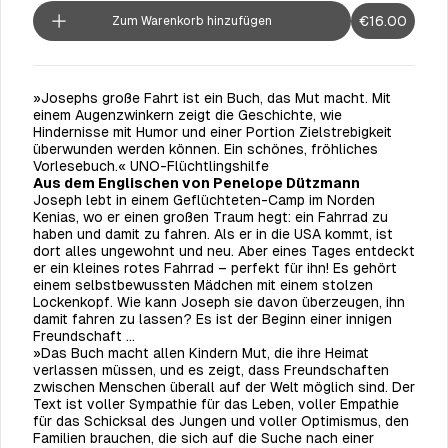
€16.00
Zum Warenkorb hinzufügen
»Josephs große Fahrt ist ein Buch, das Mut macht. Mit
einem Augenzwinkern zeigt die Geschichte, wie
Hindernisse mit Humor und einer Portion Zielstrebigkeit
überwunden werden können. Ein schönes, fröhliches
Vorlesebuch.« UNO-Flüchtlingshilfe
Aus dem Englischen von Penelope Dützmann
Joseph lebt in einem Geflüchteten-Camp im Norden
Kenias, wo er einen großen Traum hegt: ein Fahrrad zu
haben und damit zu fahren. Als er in die USA kommt, ist
dort alles ungewohnt und neu. Aber eines Tages entdeckt
er ein kleines rotes Fahrrad – perfekt für ihn! Es gehört
einem selbstbewussten Mädchen mit einem stolzen
Lockenkopf. Wie kann Joseph sie davon überzeugen, ihn
damit fahren zu lassen? Es ist der Beginn einer innigen
Freundschaft ...
»Das Buch macht allen Kindern Mut, die ihre Heimat
verlassen müssen, und es zeigt, dass Freundschaften
zwischen Menschen überall auf der Welt möglich sind. Der
Text ist voller Sympathie für das Leben, voller Empathie
für das Schicksal des Jungen und voller Optimismus, den
Familien brauchen, die sich auf die Suche nach einer