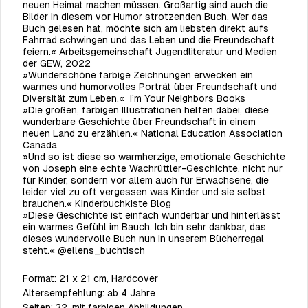
neuen Heimat machen müssen. Großartig sind auch die
Bilder in diesem vor Humor strotzenden Buch. Wer das
Buch gelesen hat, möchte sich am liebsten direkt aufs
Fahrrad schwingen und das Leben und die Freundschaft
feiern.« Arbeitsgemeinschaft Jugendliteratur und Medien
der GEW, 2022
»Wunderschöne farbige Zeichnungen erwecken ein
warmes und humorvolles Porträt über Freundschaft und
Diversität zum Leben.« I’m Your Neighbors Books
»Die großen, farbigen Illustrationen helfen dabei, diese
wunderbare Geschichte über Freundschaft in einem
neuen Land zu erzählen.« National Education Association
Canada
»Und so ist diese so warmherzige, emotionale Geschichte
von Joseph eine echte Wachrüttler-Geschichte, nicht nur
für Kinder, sondern vor allem auch für Erwachsene, die
leider viel zu oft vergessen was Kinder und sie selbst
brauchen.« Kinderbuchkiste Blog
»Diese Geschichte ist einfach wunderbar und hinterlässt
ein warmes Gefühl im Bauch. Ich bin sehr dankbar, das
dieses wundervolle Buch nun in unserem Bücherregal
steht.« @ellens_buchtisch
Format:
21 x 21 cm, Hardcover
Altersempfehlung:
ab 4 Jahre
Seiten:
32, mit farbigen Abbildungen