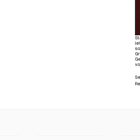
St
le
so
Gr
Ge
vo
Se
Re
€16.00
€22.00
Ohne Regel(n)
Genug gez