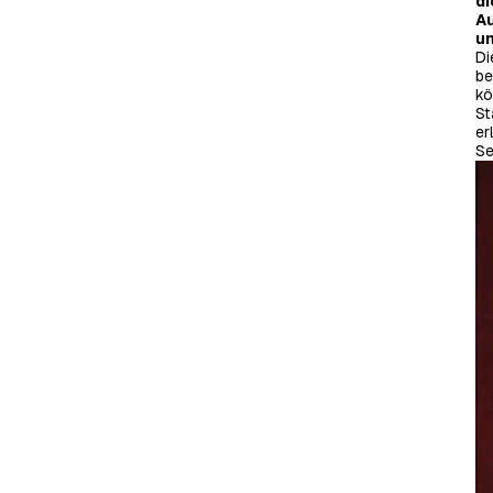
di
Au
un
Di
be
kö
St
er
Se