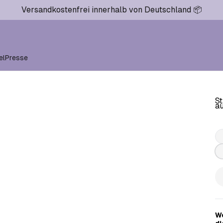
Versandkostenfrei innerhalb von Deutschland 📦
el
Presse
St
a
We