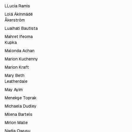
LLucia Ramis
Lolá Ákínmádé
Åkerström
Lualhati Bautista
Mahret Ifeoma
Kupka
Malonda Achan
Marion Kuchenny
Marion Kraft
Mary Beth
Leatherdale
May Ayim
Menekşe Toprak
Michaela Dudley
Milena Bartels
Mirion Malle
Nadia Owusu