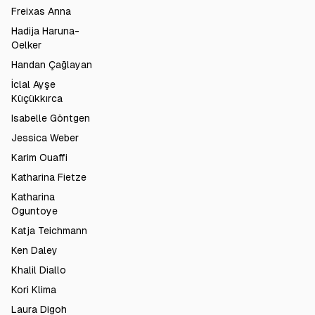
Freixas Anna
Hadija Haruna-
Oelker
Handan Çağlayan
İclal Ayşe
Küçükkırca
Isabelle Göntgen
Jessica Weber
Karim Ouaffi
Katharina Fietze
Katharina
Oguntoye
Katja Teichmann
Ken Daley
Khalil Diallo
Kori Klima
Laura Digoh