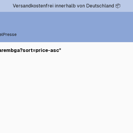
Versandkostenfrei innerhalb von Deutschland 📦
el
Presse
garembga?sort=price-asc
"