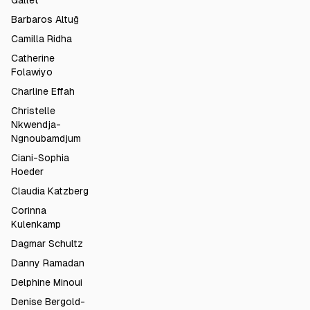
Gallet
Barbaros Altuğ
Camilla Ridha
Catherine
Folawiyo
Charline Effah
Christelle
Nkwendja-
Ngnoubamdjum
Ciani-Sophia
Hoeder
Claudia Katzberg
Corinna
Kulenkamp
Dagmar Schultz
Danny Ramadan
Delphine Minoui
Denise Bergold-