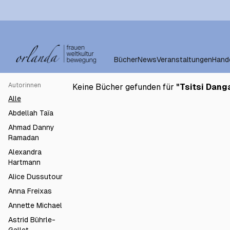
Bücher
News
Veranstaltungen
Hand
Autorinnen
Keine Bücher gefunden für
"
Tsitsi Dan
Alle
Abdellah Taïa
Ahmad Danny
Ramadan
Alexandra
Hartmann
Alice Dussutour
Anna Freixas
Annette Michael
Astrid Bührle-