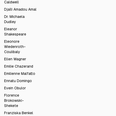
Caldwell
Djaïli Amadou Amal
Dr. Michaela
Dudley
Eleanor
Shakespeare
Eleonore
Wiedenroth-
Coulibaly
Ellen Wagner
Emilie Chazerand
Emilienne Malfatto
Ennatu Domingo
Evein Obulor
Florence
Brokowski-
Shekete
Franziska Benkel