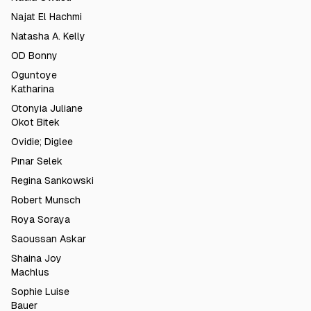
Najat El Hachmi
Natasha A. Kelly
OD Bonny
Oguntoye
Katharina
Otonyia Juliane
Okot Bitek
Ovidie; Diglee
Pınar Selek
Regina Sankowski
Robert Munsch
Roya Soraya
Saoussan Askar
Shaina Joy
Machlus
Sophie Luise
Bauer