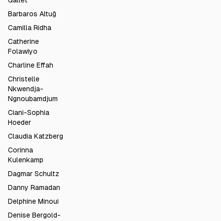
Gallet
Barbaros Altuğ
Camilla Ridha
Catherine
Folawiyo
Charline Effah
Christelle
Nkwendja-
Ngnoubamdjum
Ciani-Sophia
Hoeder
Claudia Katzberg
Corinna
Kulenkamp
Dagmar Schultz
Danny Ramadan
Delphine Minoui
Denise Bergold-