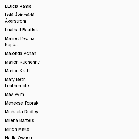
LLucia Ramis
Lolá Ákínmádé
Åkerström
Lualhati Bautista
Mahret Ifeoma
Kupka
Malonda Achan
Marion Kuchenny
Marion Kraft
Mary Beth
Leatherdale
May Ayim
Menekşe Toprak
Michaela Dudley
Milena Bartels
Mirion Malle
Nadia Owusu