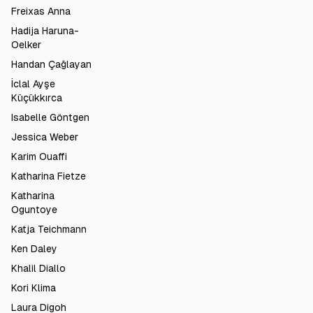
Freixas Anna
Hadija Haruna-
Oelker
Handan Çağlayan
İclal Ayşe
Küçükkırca
Isabelle Göntgen
Jessica Weber
Karim Ouaffi
Katharina Fietze
Katharina
Oguntoye
Katja Teichmann
Ken Daley
Khalil Diallo
Kori Klima
Laura Digoh