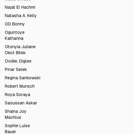
Najat El Hachmi
Natasha A. Kelly
OD Bonny
Oguntoye
Katharina
Otonyia Juliane
Okot Bitek
Ovidie; Diglee
Pınar Selek
Regina Sankowski
Robert Munsch
Roya Soraya
Saoussan Askar
Shaina Joy
Machlus
Sophie Luise
Bauer