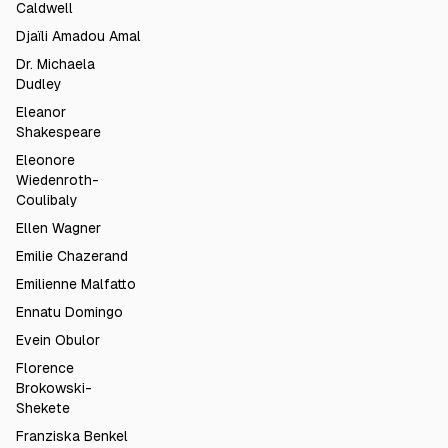
Caldwell
Djaïli Amadou Amal
Dr. Michaela
Dudley
Eleanor
Shakespeare
Eleonore
Wiedenroth-
Coulibaly
Ellen Wagner
Emilie Chazerand
Emilienne Malfatto
Ennatu Domingo
Evein Obulor
Florence
Brokowski-
Shekete
Franziska Benkel