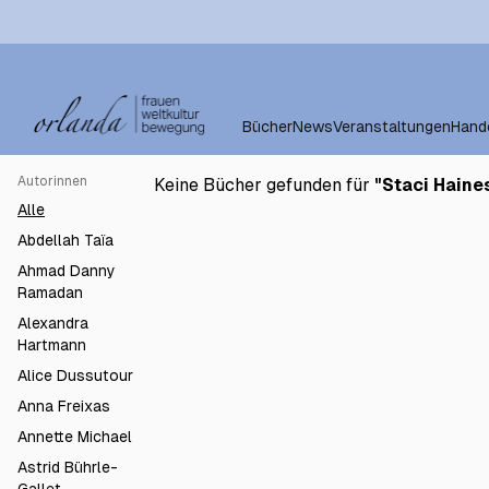
Bücher
News
Veranstaltungen
Hand
Autorinnen
Keine Bücher gefunden für
"
Staci Haine
Alle
Abdellah Taïa
Ahmad Danny
Ramadan
Alexandra
Hartmann
Alice Dussutour
Anna Freixas
Annette Michael
Astrid Bührle-