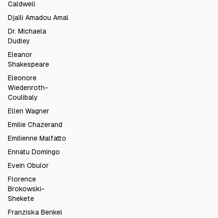
Caldwell
Djaïli Amadou Amal
Dr. Michaela
Dudley
Eleanor
Shakespeare
Eleonore
Wiedenroth-
Coulibaly
Ellen Wagner
Emilie Chazerand
Emilienne Malfatto
Ennatu Domingo
Evein Obulor
Florence
Brokowski-
Shekete
Franziska Benkel