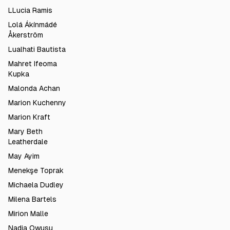
LLucia Ramis
Lolá Ákínmádé
Åkerström
Lualhati Bautista
Mahret Ifeoma
Kupka
Malonda Achan
Marion Kuchenny
Marion Kraft
Mary Beth
Leatherdale
May Ayim
Menekşe Toprak
Michaela Dudley
Milena Bartels
Mirion Malle
Nadia Owusu