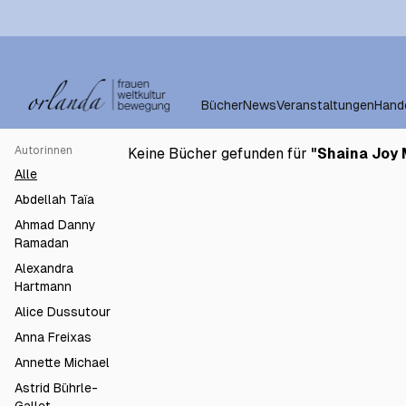
Bücher
News
Veranstaltungen
Hand
Autorinnen
Keine Bücher gefunden für
"
Shaina Joy 
Alle
Abdellah Taïa
Ahmad Danny
Ramadan
Alexandra
Hartmann
Alice Dussutour
Anna Freixas
Annette Michael
Astrid Bührle-