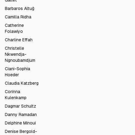
Gallet
Barbaros Altuğ
Camilla Ridha
Catherine
Folawiyo
Charline Effah
Christelle
Nkwendja-
Ngnoubamdjum
Ciani-Sophia
Hoeder
Claudia Katzberg
Corinna
Kulenkamp
Dagmar Schultz
Danny Ramadan
Delphine Minoui
Denise Bergold-