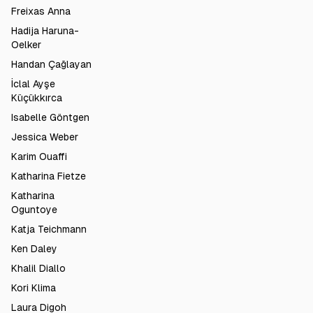
Freixas Anna
Hadija Haruna-
Oelker
Handan Çağlayan
İclal Ayşe
Küçükkırca
Isabelle Göntgen
Jessica Weber
Karim Ouaffi
Katharina Fietze
Katharina
Oguntoye
Katja Teichmann
Ken Daley
Khalil Diallo
Kori Klima
Laura Digoh