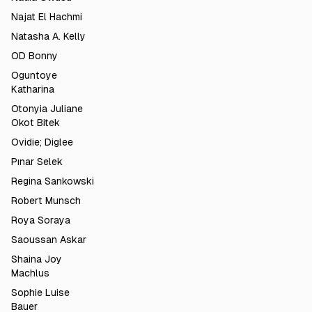
Najat El Hachmi
Natasha A. Kelly
OD Bonny
Oguntoye
Katharina
Otonyia Juliane
Okot Bitek
Ovidie; Diglee
Pınar Selek
Regina Sankowski
Robert Munsch
Roya Soraya
Saoussan Askar
Shaina Joy
Machlus
Sophie Luise
Bauer