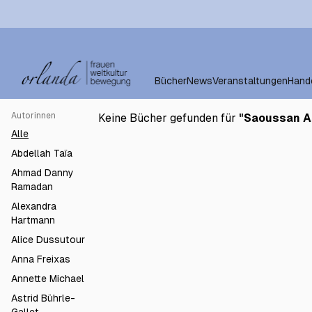
Bücher
News
Veranstaltungen
Hand
Autorinnen
Keine Bücher gefunden für
"
Saoussan A
Alle
Abdellah Taïa
Ahmad Danny
Ramadan
Alexandra
Hartmann
Alice Dussutour
Anna Freixas
Annette Michael
Astrid Bührle-