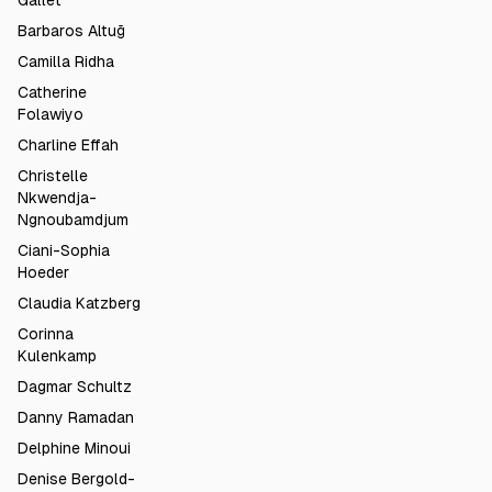
Gallet
Barbaros Altuğ
Camilla Ridha
Catherine
Folawiyo
Charline Effah
Christelle
Nkwendja-
Ngnoubamdjum
Ciani-Sophia
Hoeder
Claudia Katzberg
Corinna
Kulenkamp
Dagmar Schultz
Danny Ramadan
Delphine Minoui
Denise Bergold-