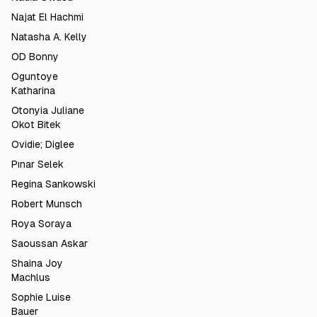
Najat El Hachmi
Natasha A. Kelly
OD Bonny
Oguntoye
Katharina
Otonyia Juliane
Okot Bitek
Ovidie; Diglee
Pınar Selek
Regina Sankowski
Robert Munsch
Roya Soraya
Saoussan Askar
Shaina Joy
Machlus
Sophie Luise
Bauer