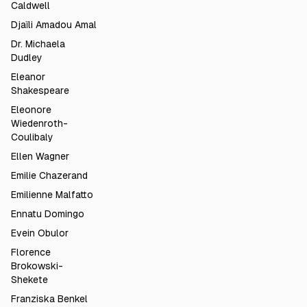
Caldwell
Djaïli Amadou Amal
Dr. Michaela
Dudley
Eleanor
Shakespeare
Eleonore
Wiedenroth-
Coulibaly
Ellen Wagner
Emilie Chazerand
Emilienne Malfatto
Ennatu Domingo
Evein Obulor
Florence
Brokowski-
Shekete
Franziska Benkel