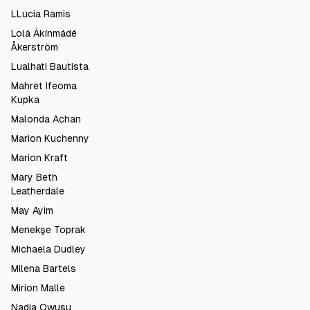
LLucia Ramis
Lolá Ákínmádé
Åkerström
Lualhati Bautista
Mahret Ifeoma
Kupka
Malonda Achan
Marion Kuchenny
Marion Kraft
Mary Beth
Leatherdale
May Ayim
Menekşe Toprak
Michaela Dudley
Milena Bartels
Mirion Malle
Nadia Owusu