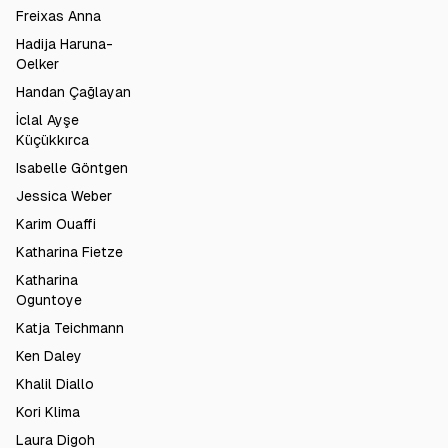
Freixas Anna
Hadija Haruna-
Oelker
Handan Çağlayan
İclal Ayşe
Küçükkırca
Isabelle Göntgen
Jessica Weber
Karim Ouaffi
Katharina Fietze
Katharina
Oguntoye
Katja Teichmann
Ken Daley
Khalil Diallo
Kori Klima
Laura Digoh