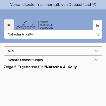
Versandkostenfrei innerhalb von Deutschland 📦
Alle
Neuste Erscheinungen
Zeige 5 Ergebnisse für
"
Natasha A. Kelly
"
The Comet - 150 years W.E.B. Du Bois
€21.50
Sisters and Souls 2
€19.50
Sisters and Souls
€19.50
Millis Erwachen / Milli's Awakening
€21.50