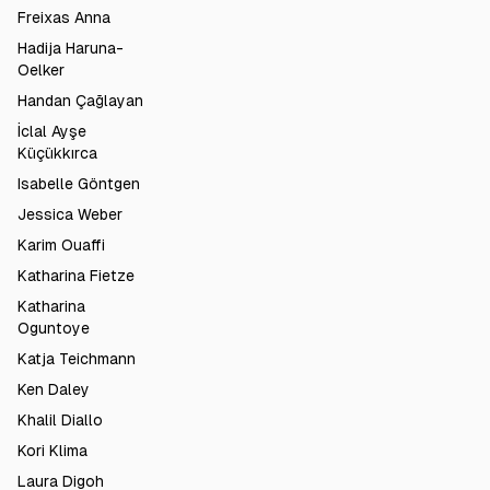
Freixas Anna
Hadija Haruna-
Oelker
Handan Çağlayan
İclal Ayşe
Küçükkırca
Isabelle Göntgen
Jessica Weber
Karim Ouaffi
Katharina Fietze
Katharina
Oguntoye
Katja Teichmann
Ken Daley
Khalil Diallo
Kori Klima
Laura Digoh