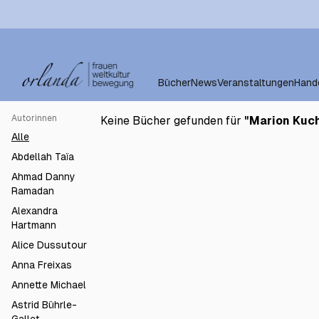
Bücher
News
Veranstaltungen
Hand
Autorinnen
Keine Bücher gefunden für
"
Marion Kuc
Alle
Abdellah Taïa
Ahmad Danny
Ramadan
Alexandra
Hartmann
Alice Dussutour
Anna Freixas
Annette Michael
Astrid Bührle-