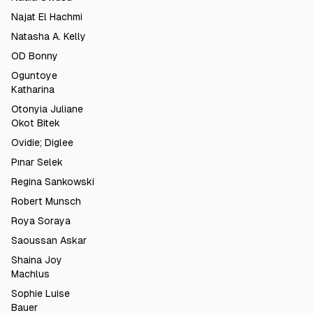
Najat El Hachmi
Natasha A. Kelly
OD Bonny
Oguntoye
Katharina
Otonyia Juliane
Okot Bitek
Ovidie; Diglee
Pınar Selek
Regina Sankowski
Robert Munsch
Roya Soraya
Saoussan Askar
Shaina Joy
Machlus
Sophie Luise
Bauer