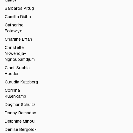
Gallet
Barbaros Altuğ
Camilla Ridha
Catherine
Folawiyo
Charline Effah
Christelle
Nkwendja-
Ngnoubamdjum
Ciani-Sophia
Hoeder
Claudia Katzberg
Corinna
Kulenkamp
Dagmar Schultz
Danny Ramadan
Delphine Minoui
Denise Bergold-