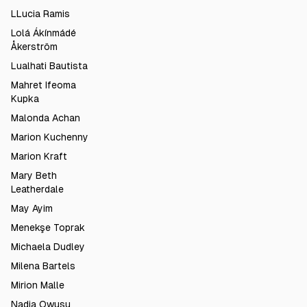
LLucia Ramis
Lolá Ákínmádé
Åkerström
Lualhati Bautista
Mahret Ifeoma
Kupka
Malonda Achan
Marion Kuchenny
Marion Kraft
Mary Beth
Leatherdale
May Ayim
Menekşe Toprak
Michaela Dudley
Milena Bartels
Mirion Malle
Nadia Owusu