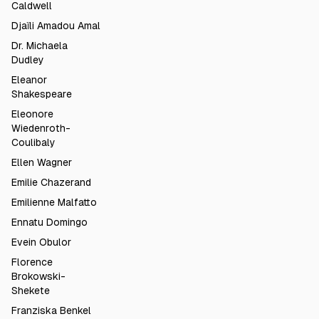
Caldwell
Djaïli Amadou Amal
Dr. Michaela
Dudley
Eleanor
Shakespeare
Eleonore
Wiedenroth-
Coulibaly
Ellen Wagner
Emilie Chazerand
Emilienne Malfatto
Ennatu Domingo
Evein Obulor
Florence
Brokowski-
Shekete
Franziska Benkel