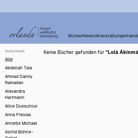
Bücher
News
Veranstaltungen
Hand
Autorinnen
Keine Bücher gefunden für
"
Lolá Ákínm
Alle
Abdellah Taïa
Ahmad Danny
Ramadan
Alexandra
Hartmann
Alice Dussutour
Anna Freixas
Annette Michael
Astrid Bührle-