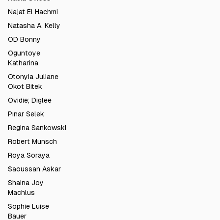
Najat El Hachmi
Natasha A. Kelly
OD Bonny
Oguntoye
Katharina
Otonyia Juliane
Okot Bitek
Ovidie; Diglee
Pınar Selek
Regina Sankowski
Robert Munsch
Roya Soraya
Saoussan Askar
Shaina Joy
Machlus
Sophie Luise
Bauer