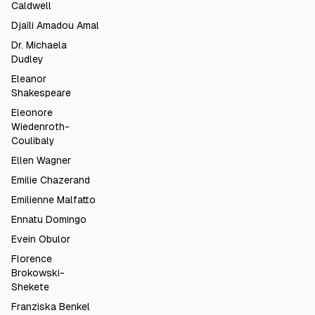
Caldwell
Djaïli Amadou Amal
Dr. Michaela
Dudley
Eleanor
Shakespeare
Eleonore
Wiedenroth-
Coulibaly
Ellen Wagner
Emilie Chazerand
Emilienne Malfatto
Ennatu Domingo
Evein Obulor
Florence
Brokowski-
Shekete
Franziska Benkel