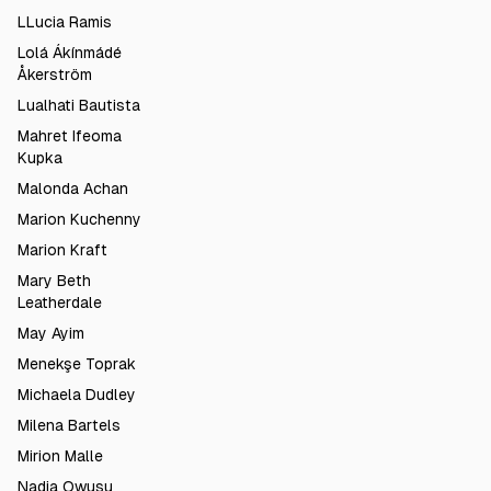
LLucia Ramis
Lolá Ákínmádé
Åkerström
Lualhati Bautista
Mahret Ifeoma
Kupka
Malonda Achan
Marion Kuchenny
Marion Kraft
Mary Beth
Leatherdale
May Ayim
Menekşe Toprak
Michaela Dudley
Milena Bartels
Mirion Malle
Nadia Owusu