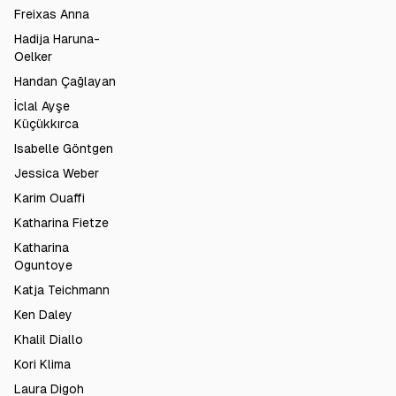
Freixas Anna
Hadija Haruna-
Oelker
Handan Çağlayan
İclal Ayşe
Küçükkırca
Isabelle Göntgen
Jessica Weber
Karim Ouaffi
Katharina Fietze
Katharina
Oguntoye
Katja Teichmann
Ken Daley
Khalil Diallo
Kori Klima
Laura Digoh