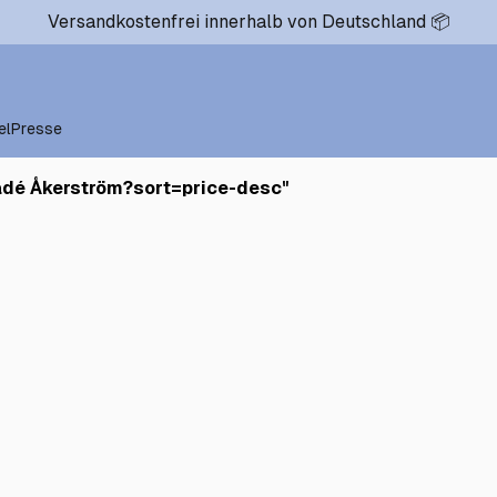
Versandkostenfrei innerhalb von Deutschland 📦
el
Presse
ádé Åkerström?sort=price-desc
"