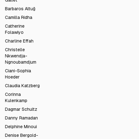
Gallet
Barbaros Altuğ
Camilla Ridha
Catherine
Folawiyo
Charline Effah
Christelle
Nkwendja-
Ngnoubamdjum
Ciani-Sophia
Hoeder
Claudia Katzberg
Corinna
Kulenkamp
Dagmar Schultz
Danny Ramadan
Delphine Minoui
Denise Bergold-