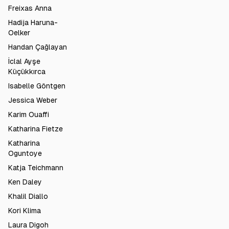
Freixas Anna
Hadija Haruna-
Oelker
Handan Çağlayan
İclal Ayşe
Küçükkırca
Isabelle Göntgen
Jessica Weber
Karim Ouaffi
Katharina Fietze
Katharina
Oguntoye
Katja Teichmann
Ken Daley
Khalil Diallo
Kori Klima
Laura Digoh