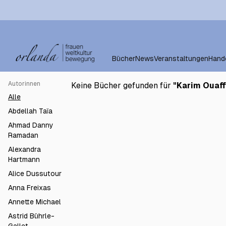
Bücher
News
Veranstaltungen
Hand
Autorinnen
Keine Bücher gefunden für
"
Karim Ouaff
Alle
Abdellah Taïa
Ahmad Danny
Ramadan
Alexandra
Hartmann
Alice Dussutour
Anna Freixas
Annette Michael
Astrid Bührle-