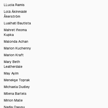
LLucia Ramis
Lolá Ákínmádé
Åkerström
Lualhati Bautista
Mahret Ifeoma
Kupka
Malonda Achan
Marion Kuchenny
Marion Kraft
Mary Beth
Leatherdale
May Ayim
Menekşe Toprak
Michaela Dudley
Milena Bartels
Mirion Malle
Nadia Owusu