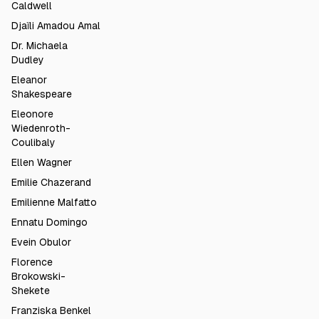
Caldwell
Djaïli Amadou Amal
Dr. Michaela
Dudley
Eleanor
Shakespeare
Eleonore
Wiedenroth-
Coulibaly
Ellen Wagner
Emilie Chazerand
Emilienne Malfatto
Ennatu Domingo
Evein Obulor
Florence
Brokowski-
Shekete
Franziska Benkel