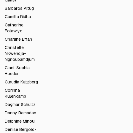
Gallet
Barbaros Altuğ
Camilla Ridha
Catherine
Folawiyo
Charline Effah
Christelle
Nkwendja-
Ngnoubamdjum
Ciani-Sophia
Hoeder
Claudia Katzberg
Corinna
Kulenkamp
Dagmar Schultz
Danny Ramadan
Delphine Minoui
Denise Bergold-