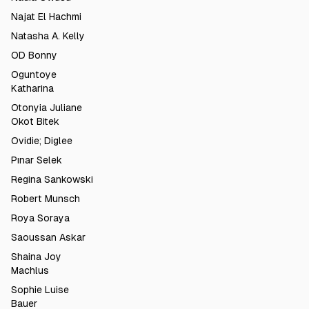
Najat El Hachmi
Natasha A. Kelly
OD Bonny
Oguntoye
Katharina
Otonyia Juliane
Okot Bitek
Ovidie; Diglee
Pınar Selek
Regina Sankowski
Robert Munsch
Roya Soraya
Saoussan Askar
Shaina Joy
Machlus
Sophie Luise
Bauer