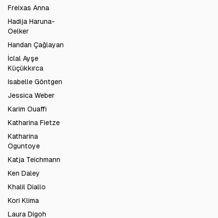
Freixas Anna
Hadija Haruna-
Oelker
Handan Çağlayan
İclal Ayşe
Küçükkırca
Isabelle Göntgen
Jessica Weber
Karim Ouaffi
Katharina Fietze
Katharina
Oguntoye
Katja Teichmann
Ken Daley
Khalil Diallo
Kori Klima
Laura Digoh