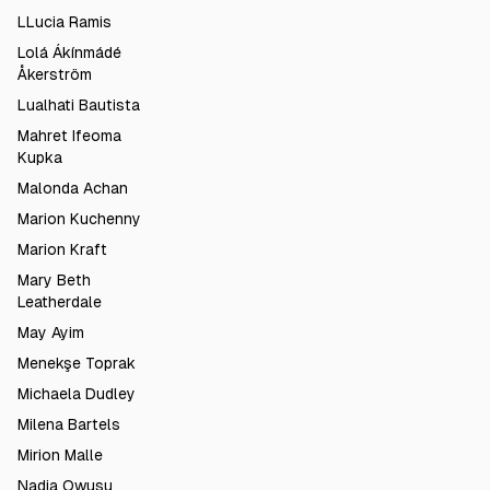
LLucia Ramis
Lolá Ákínmádé
Åkerström
Lualhati Bautista
Mahret Ifeoma
Kupka
Malonda Achan
Marion Kuchenny
Marion Kraft
Mary Beth
Leatherdale
May Ayim
Menekşe Toprak
Michaela Dudley
Milena Bartels
Mirion Malle
Nadia Owusu