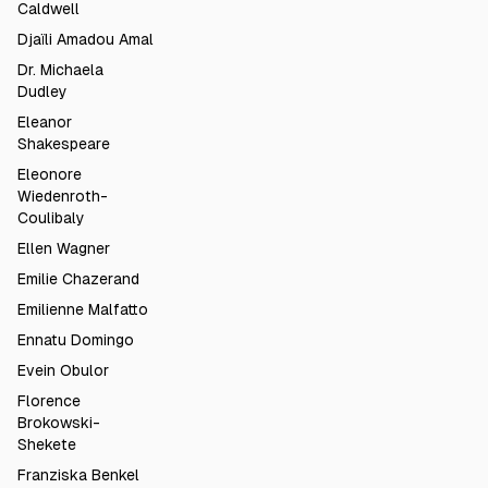
Caldwell
Djaïli Amadou Amal
Dr. Michaela
Dudley
Eleanor
Shakespeare
Eleonore
Wiedenroth-
Coulibaly
Ellen Wagner
Emilie Chazerand
Emilienne Malfatto
Ennatu Domingo
Evein Obulor
Florence
Brokowski-
Shekete
Franziska Benkel