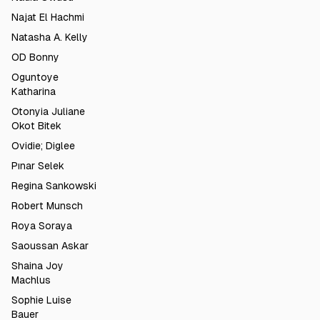
Najat El Hachmi
Natasha A. Kelly
OD Bonny
Oguntoye
Katharina
Otonyia Juliane
Okot Bitek
Ovidie; Diglee
Pınar Selek
Regina Sankowski
Robert Munsch
Roya Soraya
Saoussan Askar
Shaina Joy
Machlus
Sophie Luise
Bauer