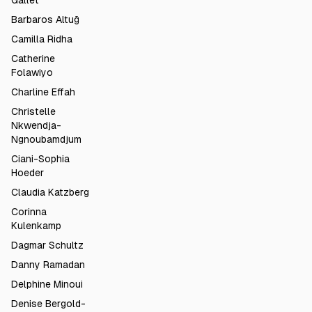
Gallet
Barbaros Altuğ
Camilla Ridha
Catherine
Folawiyo
Charline Effah
Christelle
Nkwendja-
Ngnoubamdjum
Ciani-Sophia
Hoeder
Claudia Katzberg
Corinna
Kulenkamp
Dagmar Schultz
Danny Ramadan
Delphine Minoui
Denise Bergold-