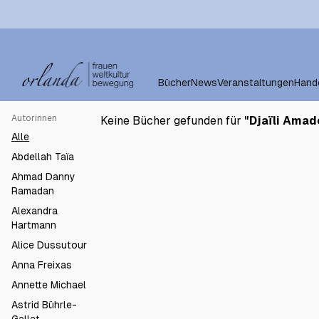
Bücher
News
Veranstaltungen
Hand
Autorinnen
Keine Bücher gefunden für
"
Djaïli Ama
Alle
Abdellah Taïa
Ahmad Danny
Ramadan
Alexandra
Hartmann
Alice Dussutour
Anna Freixas
Annette Michael
Astrid Bührle-