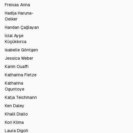
Freixas Anna
Hadija Haruna-
Oelker
Handan Çağlayan
İclal Ayşe
Küçükkırca
Isabelle Göntgen
Jessica Weber
Karim Ouaffi
Katharina Fietze
Katharina
Oguntoye
Katja Teichmann
Ken Daley
Khalil Diallo
Kori Klima
Laura Digoh