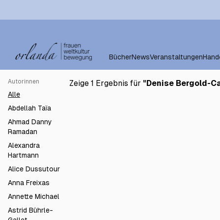
Bücher
News
Veranstaltungen
Hand
Autorinnen
Zeige 1 Ergebnis für
"
Denise Bergold-C
Spiegelblicke. Perspektiven
€19.5
Alle
Schwarzer Bewegung in
Deutschland.
Abdellah Taïa
Ahmad Danny
Ramadan
Alexandra
Hartmann
Alice Dussutour
Anna Freixas
Annette Michael
Astrid Bührle-