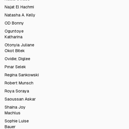
Najat El Hachmi
Natasha A. Kelly
OD Bonny
Oguntoye
Katharina
Otonyia Juliane
Okot Bitek
Ovidie; Diglee
Pınar Selek
Regina Sankowski
Robert Munsch
Roya Soraya
Saoussan Askar
Shaina Joy
Machlus
Sophie Luise
Bauer