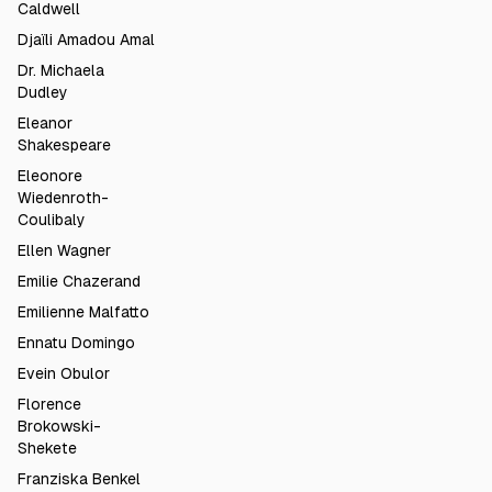
Caldwell
Djaïli Amadou Amal
Dr. Michaela
Dudley
Eleanor
Shakespeare
Eleonore
Wiedenroth-
Coulibaly
Ellen Wagner
Emilie Chazerand
Emilienne Malfatto
Ennatu Domingo
Evein Obulor
Florence
Brokowski-
Shekete
Franziska Benkel