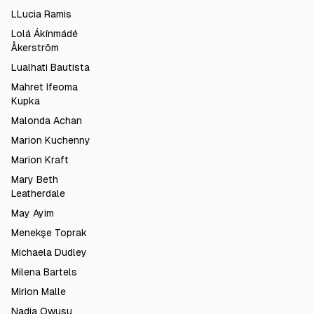
LLucia Ramis
Lolá Ákínmádé
Åkerström
Lualhati Bautista
Mahret Ifeoma
Kupka
Malonda Achan
Marion Kuchenny
Marion Kraft
Mary Beth
Leatherdale
May Ayim
Menekşe Toprak
Michaela Dudley
Milena Bartels
Mirion Malle
Nadia Owusu