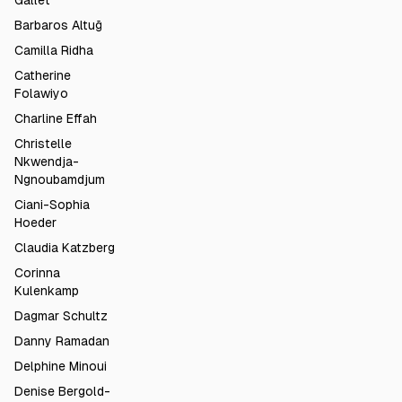
Gallet
Barbaros Altuğ
Camilla Ridha
Catherine
Folawiyo
Charline Effah
Christelle
Nkwendja-
Ngnoubamdjum
Ciani-Sophia
Hoeder
Claudia Katzberg
Corinna
Kulenkamp
Dagmar Schultz
Danny Ramadan
Delphine Minoui
Denise Bergold-