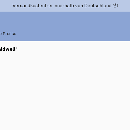
Versandkostenfrei innerhalb von Deutschland 📦
el
Presse
aldwell
"
0