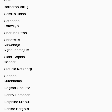
Gallet
Barbaros Altuğ
Camilla Ridha
Catherine
Folawiyo
Charline Effah
Christelle
Nkwendja-
Ngnoubamdjum
Ciani-Sophia
Hoeder
Claudia Katzberg
Corinna
Kulenkamp
Dagmar Schultz
Danny Ramadan
Delphine Minoui
Denise Bergold-