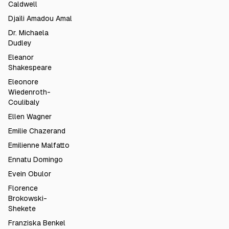
Caldwell
Djaïli Amadou Amal
Dr. Michaela
Dudley
Eleanor
Shakespeare
Eleonore
Wiedenroth-
Coulibaly
Ellen Wagner
Emilie Chazerand
Emilienne Malfatto
Ennatu Domingo
Evein Obulor
Florence
Brokowski-
Shekete
Franziska Benkel