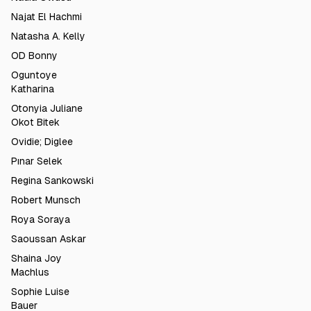
Najat El Hachmi
Natasha A. Kelly
OD Bonny
Oguntoye
Katharina
Otonyia Juliane
Okot Bitek
Ovidie; Diglee
Pınar Selek
Regina Sankowski
Robert Munsch
Roya Soraya
Saoussan Askar
Shaina Joy
Machlus
Sophie Luise
Bauer