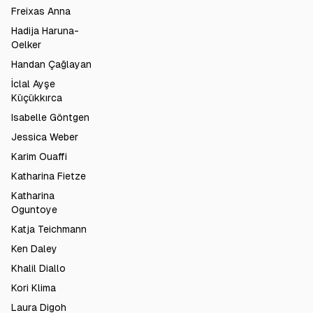
Freixas Anna
Hadija Haruna-
Oelker
Handan Çağlayan
İclal Ayşe
Küçükkırca
Isabelle Göntgen
Jessica Weber
Karim Ouaffi
Katharina Fietze
Katharina
Oguntoye
Katja Teichmann
Ken Daley
Khalil Diallo
Kori Klima
Laura Digoh