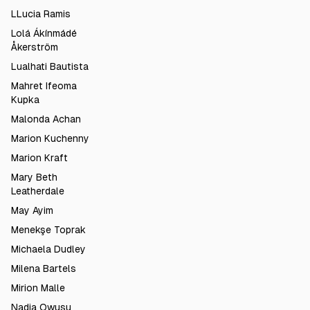
LLucia Ramis
Lolá Ákínmádé
Åkerström
Lualhati Bautista
Mahret Ifeoma
Kupka
Malonda Achan
Marion Kuchenny
Marion Kraft
Mary Beth
Leatherdale
May Ayim
Menekşe Toprak
Michaela Dudley
Milena Bartels
Mirion Malle
Nadia Owusu