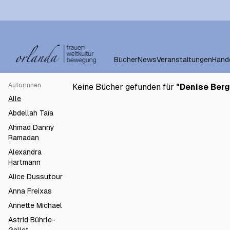
Bücher
News
Veranstaltungen
Hand
Autorinnen
Keine Bücher gefunden für
"
Denise Berg
Alle
Abdellah Taïa
Ahmad Danny
Ramadan
Alexandra
Hartmann
Alice Dussutour
Anna Freixas
Annette Michael
Astrid Bührle-