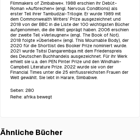
Filmmakers of Zimbabwe«. 1988 erschien ihr Debüt-
Roman »Aufbrechen« (engl. Nervous Conditions) als
erster Teil ihrer Tambudzai-Trilogie. Er wurde 1989 mit
dem Commonwealth Writers’ Prize ausgezeichnet und
2018 von der BBC in die Liste der 100 wichtigsten Bücher
aufgenommen, die die Welt geprägt haben. 2006 erschien
der zweite Teil »Verleugnen« (engl. The Book of Not).
2018 folgte »Überleben« (engl. This Mournable Body), der
2020 für die Shortlist des Booker Prize nominiert wurde.
2021 wurde Tsitsi Dangarembga mit dem Friedenspreis
des Deutschen Buchhandels ausgezeichnet. Für ihr Werk
erhielt sie u.a. den PEN Pinter Prize und den Windham-
Campbell Literature Prize. 2022 wurde sie von der
Financial Times unter die 25 einflussreichsten Frauen der
Welt gewählt. Sie lebt in Harare, Simbabwe.
Seiten:
280
Reihe:
afrika bewegt
Ähnliche Bücher
Verleugnen
€24.00