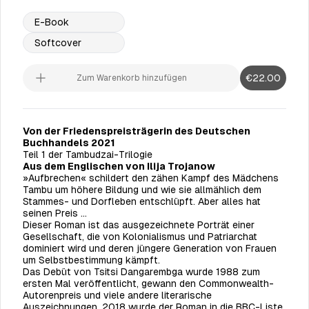
E-Book
Softcover
€22.00
Zum Warenkorb hinzufügen
Von der Friedenspreisträgerin des Deutschen
Buchhandels 2021
Teil 1 der Tambudzai-Trilogie
Aus dem Englischen von Ilija Trojanow
»Aufbrechen« schildert den zähen Kampf des Mädchens
Tambu um höhere Bildung und wie sie allmählich dem
Stammes- und Dorfleben entschlüpft. Aber alles hat
seinen Preis …
Dieser Roman ist das ausgezeichnete Porträt einer
Gesellschaft, die von Kolonialismus und Patriarchat
dominiert wird und deren jüngere Generation von Frauen
um Selbstbestimmung kämpft.
Das Debüt von Tsitsi Dangarembga wurde 1988 zum
ersten Mal veröffentlicht, gewann den Commonwealth-
Autorenpreis und viele andere literarische
Auszeichnungen. 2018 wurde der Roman in die BBC-Liste